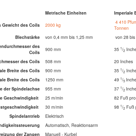
Metrische Einheiten
Imperiale 
4 410 Pfu
 Gewicht des Coils
2000 kg
Tonnen
Blechstärke
von 0,4 mm bis 1,25 mm
von 28 bi
endurchmesser des
1
900 mm
35
/
Inch
2
Coils
chmesser des Coils
508 mm
20 Inches
1
le Breite des Coils
900 mm
35
/
Inch
2
1
le Breite des Coils
1250 mm
49
/
Inch
5
1
e der Spindelachse
955 mm
37
/
Inch
2
e Geschwindigkeit
25 m/min
82 Fuß pro
1
stgeschwindigkeit
30 m/min
98
/
Fuß 
2
Spindelantrieb
Elektrisch
digkeitssteuerung
Automatisch, Reaktionsarm
reizung der Zangen
Manuell - Kurbel