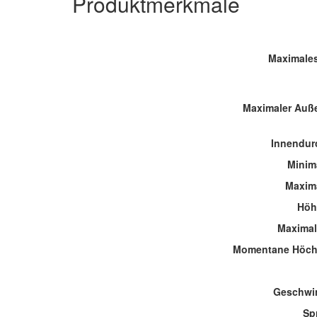
Produktmerkmale
Maximales
Maximaler Auß
Innendur
Minima
Maxima
Höh
Maximal
Momentane Höch
Geschwin
Sp