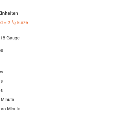
Einheiten
1
nd = 2
/
kurze
5
s 18 Gauge
es
es
es
es
 Minute
pro Minute