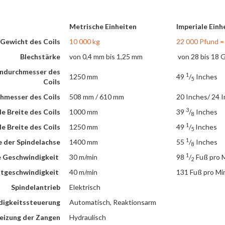
Metrische Einheiten
Imperiale Einh
Gewicht des Coils
10 000 kg
22 000 Pfund =
Blechstärke
von 0,4 mm bis 1,25 mm
von 28 bis 18 
ndurchmesser des
1
1250 mm
49
/
Inches
5
Coils
hmesser des Coils
508 mm / 610 mm
20 Inches/ 24 
3
e Breite des Coils
1000 mm
39
/
Inches
8
1
e Breite des Coils
1250 mm
49
/
Inches
5
1
 der Spindelachse
1400 mm
55
/
Inches
8
1
 Geschwindigkeit
30 m/min
98
/
Fuß pro 
2
tgeschwindigkeit
40 m/min
131 Fuß pro Mi
Spindelantrieb
Elektrisch
igkeitssteuerung
Automatisch, Reaktionsarm
eizung der Zangen
Hydraulisch