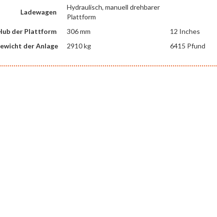
Hydraulisch, manuell drehbarer
Ladewagen
Plattform
Hub der Plattform
306 mm
12 Inches
ewicht der Anlage
2910 kg
6415 Pfund