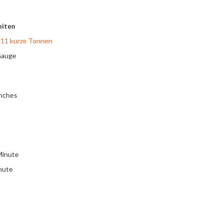
eiten
 11 kurze Tonnen
Gauge
Inches
Minute
nute