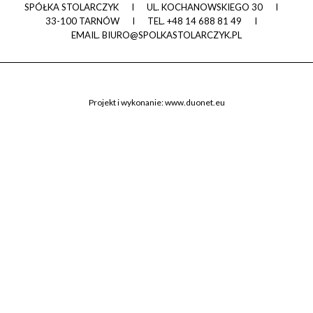
SPÓŁKA STOLARCZYK
I
UL. KOCHANOWSKIEGO 30
I
33-100 TARNÓW
I
TEL.
+48 14 688 81 49
I
EMAIL.
BIURO@SPOLKASTOLARCZYK.PL
Projekt i wykonanie:
www.duonet.eu