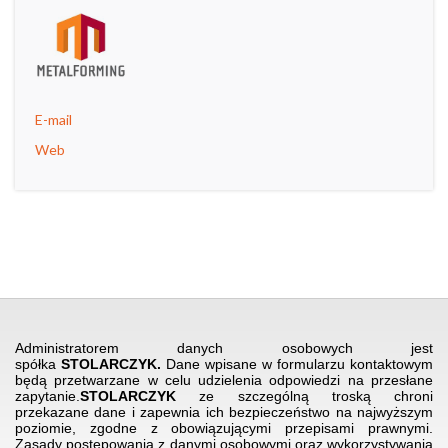
E-mail
Web
SPÓŁKA STOLARCZYK
I
UL. KOCHANOWSKIEGO 30
I
Administratorem danych osobowych jest
33-100 TARNÓW
I
TEL.
+48 14 688 81 49
I
spółka
STOLARCZYK.
Dane wpisane w formularzu kontaktowym
będą przetwarzane w celu udzielenia odpowiedzi na przesłane
EMAIL.
BIURO@SPOLKASTOLARCZYK.PL
zapytanie.
STOLARCZYK
ze szczególną troską chroni
przekazane dane i zapewnia ich bezpieczeństwo na najwyższym
poziomie, zgodne z obowiązującymi przepisami prawnymi.
Zasady postępowania z danymi osobowymi oraz wykorzystywania